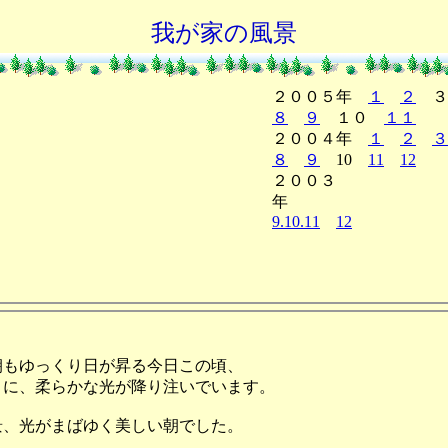
我が家の風景
２００５年
１
２
８
９
１０
１１
２００４年
１
２
３
８
９
10
11
12
２００３
9.10.11
12
朝もゆっくり日が昇る今日この頃、
うに、柔らかな光が降り注いでいます。
景、光がまばゆく美しい朝でした。